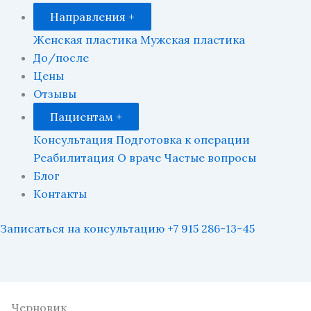
Коррекция асимметрии груди
Пластика живота после родов
Липофилинг
Лабиопластика
Направления
+
Отопластика
Абдоминопластика у мужчин
Маммопластика после родов
Абдоминопластика после родов
Пластика рук
Женская пластика
Мужская пластика
Интимная пластика после родов
Липофилинг лица
Блефаропластика у мужчин
Устранение диастаза
До/после
Пластика бёдер
Коррекция малых половых губ
Ринопластика у мужчин
Цены
Маммопластика после родов
Отзывы
Липосакция после родов
Пациентам
+
Консультация
Подготовка к операции
Реабилитация
О враче
Частые вопросы
Блог
Контакты
Записаться на консультацию
+7 915 286-13-45
Черновик